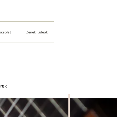
csolat
Zenék, videók
erek