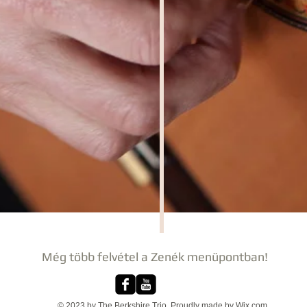
Még több felvétel a Zenék menüpontban!
© 2023 by The Berkshire Trio. Proudly made by
Wix.com