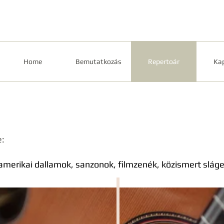
Home
Bemutatkozás
Repertoár
Kap
e:
-amerikai dallamok, sanzonok, filmzenék, közismert slág