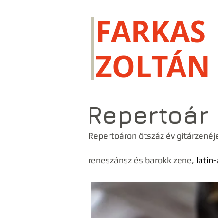
FARKAS
ZOLTÁN
Repertoár
Repertoáron ötszáz év gitárzenéj
reneszánsz és barokk zene,
latin