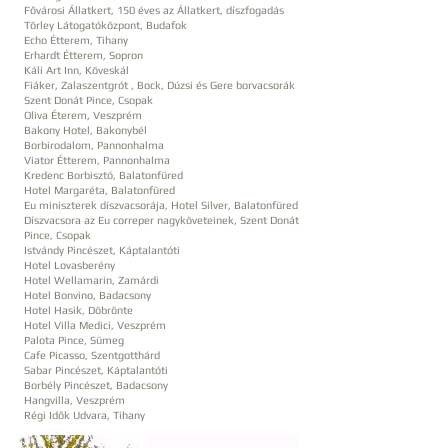
Fővárosi Állatkert, 150 éves az Állatkert, díszfogadás
Törley Látogatóközpont, Budafok
Echo Étterem, Tihany
Erhardt Étterem, Sopron
Káli Art Inn, Köveskál
Fiáker, Zalaszentgrót , Bock, Dúzsi és Gere borvacsorák
Szent Donát Pince, Csopak
Oliva Éterem, Veszprém
Bakony Hotel, Bakonybél
Borbirodalom, Pannonhalma
Viator Étterem, Pannonhalma
Kredenc Borbisztó, Balatonfüred
Hotel Margaréta, Balatonfüred
Eu miniszterek díszvacsorája, Hotel Silver, Balatonfüred
Díszvacsora az Eu correper nagyköveteinek, Szent Donát
Pince, Csopak
Istvándy Pincészet, Káptalantóti
Hotel Lovasberény
Hotel Wellamarin, Zamárdi
Hotel Bonvino, Badacsony
Hotel Hasik, Döbrönte
Hotel Villa Medici, Veszprém
Palota Pince, Sümeg
Cafe Picasso, Szentgotthárd
Sabar Pincészet, Káptalantóti
Borbély Pincészet, Badacsony
Hangvilla, Veszprém
Régi Idők Udvara, Tihany