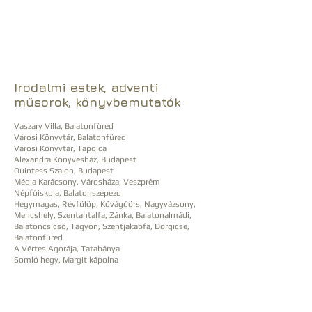
Irodalmi estek, adventi
műsorok, könyvbemutatók
Vaszary Villa, Balatonfüred
Városi Könyvtár, Balatonfüred
Városi Könyvtár, Tapolca
Alexandra Könyvesház, Budapest
Quintess Szalon, Budapest
Média Karácsony, Városháza, Veszprém
Népfőiskola, Balatonszepezd
Hegymagas, Révfülöp, Kővágóörs, Nagyvázsony,
Mencshely, Szentantalfa, Zánka, Balatonalmádi,
Balatoncsicsó, Tagyon, Szentjakabfa, Dörgicse,
Balatonfüred
A Vértes Agorája, Tatabánya
Somló hegy, Margit kápolna