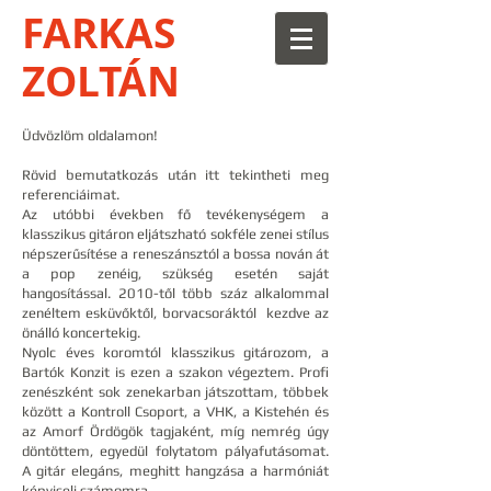
FARKAS
ZOLTÁN
Üdvözlöm oldalamon!
Rövid bemutatkozás után itt tekint
heti meg
referenciáimat.
Az utóbbi években fő tevékenységem a
klasszikus gitáron eljátszható sokféle zenei stílus
népszerűsítése a reneszánsztól a bossa nován át
a pop zenéig, szükség esetén saját
hangosítással. 2010-től több száz alkalommal
zenéltem esküvőktől, borvacsoráktól kezdve az
önálló koncertekig.
Nyolc éves koromtól klasszik
us gitározom, a
Bartók Konzit is ezen a szakon végeztem. Profi
zenészként sok zenekarban játszottam, többek
között a Kontroll Csoport, a VHK, a Kistehén és
az Amorf Ördögök tagjaként, míg nemrég úgy
döntöttem, egyedül folytatom pályafutásomat.
A gitár elegáns, meghitt hangzása
a harmóniát
képviseli számomra.