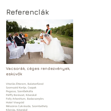
Referenciák
Vacsorák, céges rendezvények,
esküvők
Vitorlás Étterem, Balatonfüred
Szomszéd Kertje, Csopak
Pegazus, Szentbékálla
Pálffy Borászat, Köveskál
Folly Arborétum, Badacsonyörs
Hotel Visegrád
Mészáros Cukrászda, Szombathely
Kővirág, Köveskál